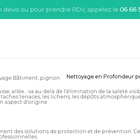
 devis ou pour prendre RDV, appelez le
06 66 
Nettoyage en Profondeur pou
e, allée... va au-delà de l'élimination de la saleté vi
taches tenaces, les lichens, les dépôts atmosphérique
n aspect d'origine.
ment des solutions de protection et de prévention. Ce
ofessionnelles.