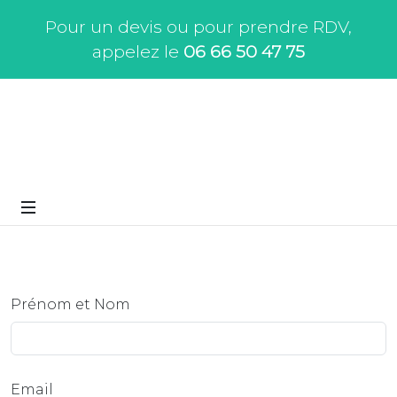
Pour un devis ou pour prendre RDV,
appelez le
06 66 50 47 75
Prénom et Nom
Email